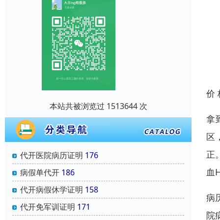
价
本站共被浏览过 1513644 次
拿
区
正
代开医院病历证明
176
血
病假单代开
186
代开病假休学证明
158
病
代开免军训证明
171
院